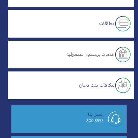
بطاقات
خدمات بريستيج المصرفية
مكافآت بنك دخان
إتصل بنا
8555 800