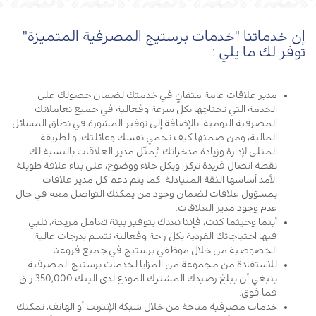
إن خدماتنا "خدمات برستيج المصرفية المتميزة"
توفر لك ما يلي :
مدير علاقات عامة متفانٍ في خدمتك لضمان حصولك على
الخدمة التي تحتاجها بكل سرعة وفعالية في جميع تعاملاتك
المصرفية اليومية، بالإضافة إلى توفير المشورة في نطاق المسائل
المالية، ومن ضمنها كيف تحمي نفسك وعائلتك، والطريقة
المثلى لإدارة وزيادة مدخراتك. يُمثّل مدير العلاقات بالنسبة لك
نقطة اتصال فريدة تركز، وبكل جلاء ووضوح، على بناء علاقة طويلة
الأمد أساسها الثقة المتبادلة. كما يتم دعم كل مدير علاقات
بمسؤول علاقات لضمان وجود من يمكنك التواصل معه في حال
عدم وجود مدير العلاقات.
أينما وحيثما كنت، فإننا نعدك بتوفير بيئة تعامل مريحة، نلبي
فيها احتياجاتك الفردية بكل راحة وفعالية تتسم بدرجات عالية
الخصوصية من خلال موظفي برستيج في جميع فروعنا.
للاستفادة من مجموعة من المزايا لخدمات برستيج المصرفية
ينبغي أن يبلغ رصيدك المشترك المودع لدى البنك 350,000 ر.ق.
فما فوق.
خدمات مصرفية متاحة من خلال شبكة الإنترنت أو الهاتف، تمكنك