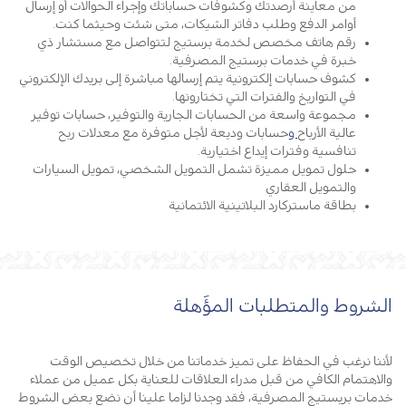
من معاينة أرصدتك وكشوفات حساباتك وإجراء الحوالات أو إرسال
أوامر الدفع وطلب دفاتر الشيكات، متى شئت وحيثما كنت.
رقم هاتف مخصص لخدمة برستيج لتتواصل مع مستشار ذي
خبرة في خدمات برستيج المصرفية.
كشوف حسابات إلكترونية يتم إرسالها مباشرة إلى بريدك الإلكتروني
في التواريخ والفترات التي تختارونها.
مجموعة واسعة من الحسابات الجارية والتوفير، حسابات توفير
عالية الأرباح
و
حسابات وديعة لأجل متوفرة مع معدلات ربح
تنافسية وفترات إيداع اختيارية.
حلول تمويل مميزة تشمل التمويل الشخصي، تمويل السيارات
والتمويل العقاري
بطاقة ماستركارد البلاتينية الائتمانية
الشروط والمتطلبات المؤَهلة
لأننا نرغب في الحفاظ على تميز خدماتنا من خلال تخصيص الوقت
والاهتمام الكافي من قبل مدراء العلاقات للعناية بكل عميل من عملاء
خدمات بريستيج المصرفية، فقد وجدنا لزاما علينا أن نضع بعض الشروط