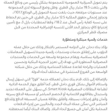
يتم تمويل الميزانية العمومية للمجموعة بشكل رئيسي من ودائع العملاء
والتي بلغت 78.5 مليار ريال قطري. وظل وضع السيولة لدى المجموعة
عند مستويات مرتفعة، حيث بلغت نسبة التمويل إلى الودائع 101.7٪،
وتجاوز إجمالي حقوق الملكية 12.5 مليار ريال قطري، في حين تم الحفاظ
على نسبة كفاية رأس المال عند 18.2٪ وفقا لمتطلبات بازل 3، مع تأمين
إحتياطٍ كافٍ يتجاوز الحد الأدنى للنسبة الإشرافية المحددة من قبل
مصرف قطر المركزي.
خدمات رقمية مبتكرة ومتطوّرة
يؤكد بنك دخان على التزامه المستمر بالابتكار وذلك من خلال عمله
الدؤوب على إطلاق خدمات ومنتجات رقمية جديدة لتسهيل المعاملات
المصرفية بسلاسة، ويقدّم مجموعة واسعة من الخدمات والمنتجات
المصرفية المتطورة التي تهدف إلى تعزيز التجربة البنكية وتحسين
العمليات والراحة لقاعدة عملائنا المتنامية وذلك من خلال شبكته
الواسعة من الفروع المنتشرة في مختلف أنحاء الدولة.
بالإضافة إلى ذلك، قدم بنك دخان لعملائه خدمة "فورًا" التي تسهل إرسال
واستلام الأموال بشكل فوري داخل قطر، كما أطلق جهاز الخدمة الذاتية
لطباعة البطاقات المصرفية Smart Kiosk، كي يسهّل على العملاء تجديد
واستبدال بطاقاتهم الائتمانية أو الخصم المباشر أو مسبقة الدفع بسرعة
وأمان وفق إجراءات بسيطة، وأطلق بطاقة هميان المسبقة الدفع وللدفع
المباشر التي تمكّن عملاء البنك الجدد والحاليين من إجراء الدفعات
المحلية بكل أمان في جميع أنحاء البلاد. وأضاف البنك أيضًا لمحفظته