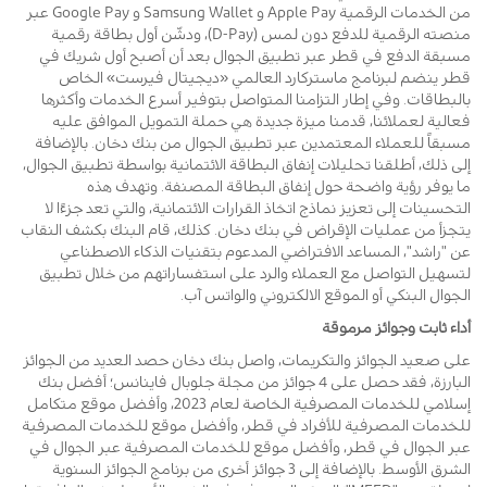
من الخدمات الرقمية Apple Pay و Samsung Wallet و Google Pay عبر
منصته الرقمية للدفع دون لمس (D-Pay)، ودشّن أول بطاقة رقمية
مسبقة الدفع في قطر عبر تطبيق الجوال بعد أن أصبح أول شريك في
قطر ينضم لبرنامج ماستركارد العالمي «ديجيتال فيرست» الخاص
بالبطاقات. وفي إطار التزامنا المتواصل بتوفير أسرع الخدمات وأكثرها
فعالية لعملائنا، قدمنا ميزة جديدة هي حملة التمويل الموافق عليه
مسبقاً للعملاء المعتمدين عبر تطبيق الجوال من بنك دخان. بالإضافة
إلى ذلك، أطلقنا تحليلات إنفاق البطاقة الائتمانية بواسطة تطبيق الجوال،
ما يوفر رؤية واضحة حول إنفاق البطاقة المصنفة. وتهدف هذه
التحسينات إلى تعزيز نماذج اتخاذ القرارات الائتمانية، والتي تعد جزءًا لا
يتجزأ من عمليات الإقراض في بنك دخان. كذلك، قام البنك بكشف النقاب
عن "راشد"، المساعد الافتراضي المدعوم بتقنيات الذكاء الاصطناعي
لتسهيل التواصل مع العملاء والرد على استفساراتهم من خلال تطبيق
الجوال البنكي أو الموقع الالكتروني والواتس آب.
أداء ثابت وجوائز مرموقة
على صعيد الجوائز والتكريمات، واصل بنك دخان حصد العديد من الجوائز
البارزة، فقد حصل على 4 جوائز من مجلة جلوبال فاينانس؛ أفضل بنك
إسلامي للخدمات المصرفية الخاصة لعام 2023، وأفضل موقع متكامل
للخدمات المصرفية للأفراد في قطر، وأفضل موقع للخدمات المصرفية
عبر الجوال في قطر، وأفضل موقع للخدمات المصرفية عبر الجوال في
الشرق الأوسط. بالإضافة إلى 3 جوائز أخرى من برنامج الجوائز السنوية