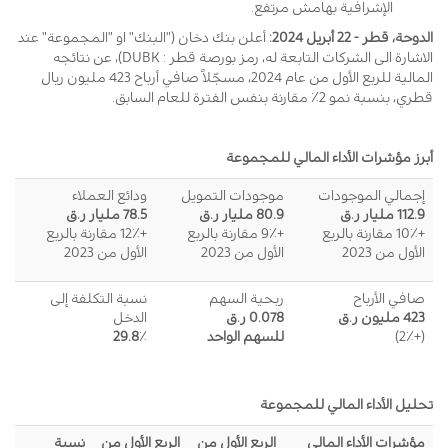
الإشرافية بهامش مرتفع.
الدوحة، قطر - 22 أبريل 2024:
أعلن بنك دخان ("البنك" او "المجموعة" عند
الاشارة الى الشركات التابعة له، رمز بورصة قطر : DUBK)، عن نتائجه
المالية للربع الأول من عام 2024، مسجّلاً صافي أرباح 423 مليون ريال
قطري، بنسبة نمو 2٪ مقارنة بنفس الفترة للعام السابق.
أبرز مؤشرات الأداء المالي للمجموعة
إجمالي الموجودات
موجودات التمويل
ودائع العملاء
112.9 مليار ر.ق
80.9 مليار ر.ق
78.5 مليار ر.ق
+10٪ مقارنة بالربع
+9٪ مقارنة بالربع
+12٪ مقارنة بالربع
الأول من 2023
الأول من 2023
الأول من 2023
صافي الأرباح
ربحية السهم
نسبة التكلفة إلى
423 مليون ر.ق
0.078 ر.ق
الدخل
(+2٪)
للسهم الواحد
٪
29.8
تحليل الأداء المالي للمجموعة
مؤشرات الأداء المالي
الربع الأول من
الربع الأول من
نسبة