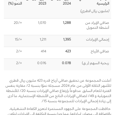
الرئيسية
2024
2023
النمو
(%)
(مليون ريال قطري)
صافي الإيراد من
1,288
1,070
+20٪
أنشطة التمويل
إجمالي الإيرادات
1,395
1,211
+15٪
صافي الأرباح
423
414
+2٪
ربحية السهم (ر.ق)
0.078
0.076
+2٪
أعلنت المجموعة عن تحقيق صافي أرباح قدره 423 مليون ريال قطري
للأشهر الثلاثة الأولى من عام 2024، مسجلة نموًا بنسبة 2٪ مقارنة بنفس
الفترة للعام السابق. مدفوعاً بإرتفاع صافي الإيرادات بنسبة 20٪ للأنشطة
التمويلية و 49٪ لصافي الإيرادات الناتج من الأنشطة الإستثمارية، ما أدى
إلى زيادة إجمالي الإيرادات للمجموعة بنسبة 15٪.
حافظت المجموعة على الجهود المستمرة لتعزيز الكفاءة التشغيلية،
بالإضافة إلى مصادر إيراداتها، مما حدا بنسبة التكلفة إلى الإيرادات لتكون