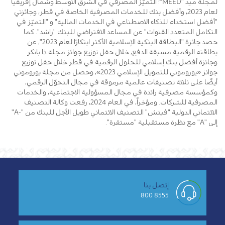
لمجلة ميد "MEED"؛ التميّز المصرفي في الشرق الأوسط وشمال إفريقيا
لعام 2023، وأفضل بنك للخدمات المصرفية الخاصة في قطر، وجائزتي
"أفضل استخدام للذكاء الاصطناعي في الخدمات المالية" و "التميّز في
التكامل المتعدد القنوات" عن المساعد الافتراضي للبنك "راشد". كما
حصد جائزة "البطاقة البنكية الإسلامية الأكثر ابتكارًا لعام 2023"، عن
بطاقته الرقمية مسبقة الدفع، خلال حفل توزيع جوائز مجلة ذا بانكر.
وجائزة أفضل بنك إسلامي للحلول الرقمية في قطر خلال حفل توزيع
جوائز «يوروموني للتمويل الإسلامي 2023»، وحصل من مجلة يوروموني
أيضًا على ثلاثة تصنيفات عالمية مرموقة في مجال التحوّل الرقمي،
وكمؤسسة مصرفية رائدة في مجال المسؤولية الاجتماعية، والخدمات
المصرفية للشركات. ومؤخراً، في العام 2024، رفعت وكالة التصنيف
الائتماني الدولية "فيتش" التصنيف الائتماني طويل الأجل للبنك من "-A"
إلى "A" مع نظرة مستقبلية "مستقرة".
إتصل بنا
8555 800