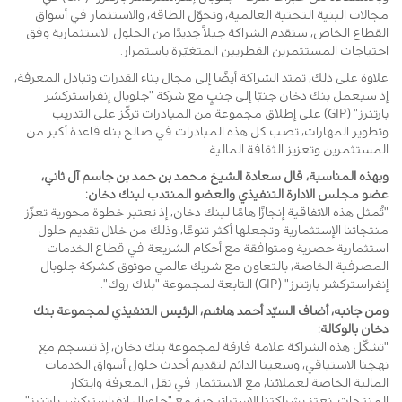
مجالات البنية التحتية العالمية، وتحوّل الطاقة، والاستثمار في أسواق
القطاع الخاص، ستقدم الشراكة جيلاً جديدًا من الحلول الاستثمارية وفق
احتياجات المستثمرين القطريين المتغيّرة باستمرار.
علاوة على ذلك، تمتد الشراكة أيضًا إلى مجال بناء القدرات وتبادل المعرفة،
إذ سيعمل بنك دخان جنبًا إلى جنبٍ مع شركة "جلوبال إنفراستركشر
بارتنرز" (GIP) على إطلاق مجموعة من المبادرات تركّز على التدريب
وتطوير المهارات، تصب كل هذه المبادرات في صالح بناء قاعدة أكبر من
المستثمرين وتعزيز الثقافة المالية.
وبهذه المناسبة، قال
سعادة الشيخ محمد بن حمد بن جاسم آل ثاني،
عضو مجلس الادارة التنفيذي والعضو المنتدب
لبنك دخان:
"تُمثل هذه الاتفاقية إنجازًا هامًا لبنك دخان، إذ تعتبر خطوة محورية تعزّز
منتجاتنا الإستثمارية وتجعلها أكثر تنوعًا، وذلك من خلال تقديم حلول
استثمارية حصرية ومتوافقة مع أحكام الشريعة في قطاع الخدمات
المصرفية الخاصة، بالتعاون مع شريك عالمي موثوق كشركة جلوبال
إنفراستركشر بارتنرز" (GIP) التابعة لمجموعة "بلاك روك".
ومن جانبه، أضاف السيّد أحمد هاشم، الرئيس التنفيذي لمجموعة
بنك
دخان بالوكالة:
"تشكّل هذه الشراكة علامة فارقة لمجموعة بنك دخان، إذ تنسجم مع
نهجنا الاستباقي، وسعينا الدائم لتقديم أحدث حلول أسواق الخدمات
المالية الخاصة لعملائنا، مع الاستثمار في نقل المعرفة وابتكار
المنتجات. نعتز بشراكتنا الاستراتيجية مع "جلوبال إنفراستركشر بارتنرز"