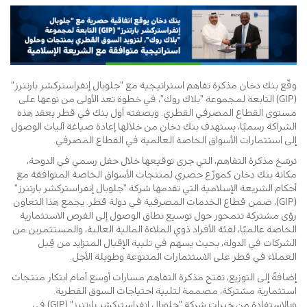
وقّع بنك دخان مذكرة تفاهم استراتيجية مع "جلوبال إنفراستركشر بارتنرز"
(GIP) التابعة لمجموعة "بلاك روك"، في خطوة تعد الأولى من نوعها على
مستوى القطاع المصرفي القطري. وبصفته أول بنك في قطر يعقد هذه
الشراكة رسميًا، يستهدف بنك دخان من خلالها إعادة صياغة آليات الوصول
إلى استثمارات الأسواق الخاصة العالمية في القطاع المصرفي.
ترسّخ مذكرة التفاهم، التي جرى توقيعها خلال حفل رسمي في الدوحة،
مكانة بنك دخان كموزّع حصري لمنتجات الأسواق الخاصة المتوافقة مع
أحكام الشريعة الإسلامية التي تقدمها شركة "جلوبال إنفراستركشر بارتنرز"
(GIP)، ضمن قطاع الخدمات المصرفية في دولة قطر. يجمع هذا التعاون
رؤى مشتركة تتمحور حول توسيع نطاق الوصول إلى الفرص الاستثمارية
الخاصة عالميًا، لفئة الأفراد ذوي الملاءة المالية العالية، والمستثمرين من
الشركات في الدولة، بحيث يسهم في تلبية الإقبال المتزايد من قِبل
العملاء في قطر على الاستثمارات المتنوعة وطويلة الأجل.
إضافةً إلى التوزيع، تفتح مذكرة التفاهم مسارات أوسع أمام ابتكار منتجات
استثمارية مشتركة، مصممة لتلبية احتياجات السوق القطرية.
وبالاستفادة من خبرات شركة "جلوبال إنفراستركشر بارتنرز" (GIP) في