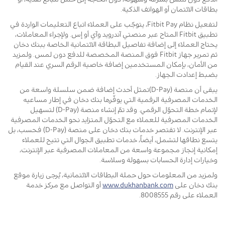
بطاقات الائتمان أو الهواتف الذكية.
لتفعيل نظام Fitbit Pay، يتوجّب على العملاء اتباع التعليمات الواردة في
تطبيق Fitbit المتاح عبر منصتي آندرويد وآي أو إس. ولإجراء المعاملات،
يحتاج العملاء إلى إضافة تفاصيل البطاقة الائتمانية الخاصة ببنك دخان
ثم تمرير جهاز Fitbit فوق المنصة المخصصة للدفع دون لمس. ولمزيد
من الأمان، بإمكان المستخدمين إضافة خاصية الرقم السري عند القيام
بضبط إعدادت الجهاز.
يبقى أن منصة (D-Pay)تمثل أحدث إضافة ضمن سلسلة واسعة من
الخدمات المصرفية الرقمية التي يوفّرها بنك دخان في إطار مساعيه
لإتمام خطة التحوّل الرقمي. وقد تمّ إنشاء منصة (D-Pay) لتسهيل
الخدمات المصرفية للعملاء مع التحوّل المتزايد نحو الخدمات المصرفية
عبر الإنترنت. لا تقتصر خدمات بنك دخان على منصة (D-Pay) فحسب، بل
يتسع نطاقها لتشمل، أيضاً، خدمات تطبيق الجوال التي تتيح للعملاء
إمكانية إنجاز مجموعة واسعة من المعاملات المصرفية عبر الإنترنت،
وخيارات إدارة الحسابات بسهولة وسلاسة.
ولمزيد من المعلومات حول حملة البطاقات الائتمانية، يُرجى زيارة موقع
بنك دخان على
www.dukhanbank.com
أو التواصل مع مركز خدمة
العملاء على رقم 8008555.