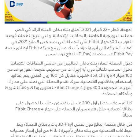
الدوحة، قطر - 22 فبراير 2021: أطلق بنك دخان، البنك الرائد في قطر،
حملته الترويجية الخاصة بالبطاقات الإئتمانية، والتي تتيح للعملاء فرصة
للفوز ب 500 جهاز Fitbit. تأتي الحملة التي تمتد حتى 8 مايو 2021، في
أعقاب الشراكة التي أبرمها مؤخراً، بنك دخان مع شركة Fitbit لإطلاق خدمة
Fitbit Pay عبر منصته (D-Pay) للدفع دون لمس.
تخوّل الحملة عملاء بنك دخان الحاليين من حاملي البطاقات الائتمانية
دخول السحب تلقائياً دون أية إجراءات من جانبهم، لفرصة الفوز بواحد من
100 جهاز Fitbit Charge 4شهرياً مقابل كل 100 ريال قطري يتم إنفاقها
باستخدام بطاقاتهم الائتمانية. سوف تقدم الحملة التي تمتد على مدار 3
أشهر ما مجموعه 300 جهاز Fitbit Charge 4للفائزين وذلك وفقاً للشروط
والأحكام المحدّدة.
كذلك، سوف يحصل أول 200 عميل يتقدمون بطلب للحصول على
بطاقة ائتمانية خلال فترة سريان الحملة على جهاز Fitbit Charge 4
مجاناً.
من خلال منصة الدفع دون لمس (D-Pay)، بات بإمكان العملاء ربط
البطاقات الائتمانية من بنك دخان بأجهزة Fitbit من أجل إنجاز عمليات
الدفع دون لمس بسرعة وسهولة، دون الحاجة إلى حمل مبالغ نقدية، أو