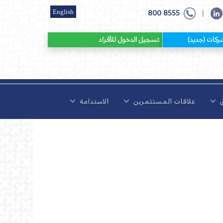
English
800 8555
|
 (جديد)
تسجيل الدخول للأفراد
ق
علاقات المستثمرين
الاستدامة