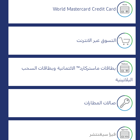
World Mastercard Credit Card
التسوق عبر الانترنت
بطاقات ماستركارد™ الائتمانية وبطاقات السحب
البلاتينية
صالات المطارات
فيزا سيغنتشر